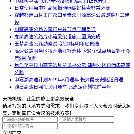
中路桥承建的柬3号公路改扩建项目正式开工
日常使用当中对高频振动器做好检查非常必要
穿越祁连山甘肃扁都口至青海门源高速公路即将开工建
设
川藏高速公路入藏门户段节点工程贯通
枣菏高速公路片小箱梁架设施工圆满完成
玉楚高速公路勘察试验段B标明年底贯通
高速公路服务区将开浙江智造体验馆 个试点项目将于今
年9月面世
焦作至平顶山高速选址意见书公示 郑州外环再添条高速
公路
申嘉湖高速计划2019年6月通车 长兴段长安隧道贯通
潍日高速日照段10月通车 比原定计划提前半年
天振机械，让您的施工更高效安全
请填写您的联系方式和需求，我们专业技术人员会及时给您回
复，定制真正适合您的技术方案！
立即提交