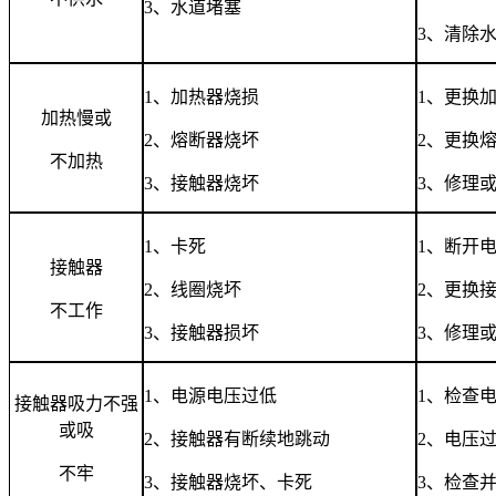
3
、水道堵塞
3
、清除
1
、加热器烧损
1
、更换
加热慢或
2
、熔断器烧坏
2
、更换
不加热
3
、接触器烧坏
3
、修理
1
、卡死
1
、断开
接触器
2
、线圈烧坏
2
、更换
不工作
3
、接触器损坏
3
、修理
1
、电源电压过低
1
、检查
接触器吸力不强
或吸
2
、接触器有断续地跳动
2
、电压
不牢
3
、接触器烧坏、卡死
3
、检查