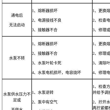
1
、熔断器损坏
1
、更换
通电后
2
、电源接线不良
2
、检查
无法启动
3
、接触器不合
3
、修理
1
、熔断器损坏
1
、更换
2
、接触器不合
2
、修理
水泵不转
3
、水泵叶轮卡死
3
、清除
4
、水泵电机损坏，电容烧坏
4
、修理
1
、检查
1
、水泵逆转
并给予调
水泵供水压力不
足或
2
、泵中有空气
2
、拧开
再拧紧螺
不供水