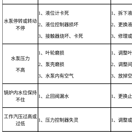
1
、液位计卡死
1
、拆下
水泵停转或转动
2
、液位控制器损坏
2
、更换
不停
3
、接触器烧坏、卡死
3
、修理
1
、叶轮磨损
1
、调整
水泵压力
2
、泵壳磨损
2
、调整
不高
3
、水泵内有空气
3
、放掉
锅炉内水位保持
1
、止回阀漏水
1
、更换
不住
工作汽压过高或
1
、压力控制器失灵
1
、调整
过低