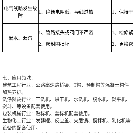
电气线路发生故
1
、绝缘电阻低，导线过热
1
、保持
障
1
、管路接头或阀门不严密
1
、检修
漏水、漏汽
2
、密封圈损坏
2
、更换
七、
应用领域：
建筑工程行业：公路高速路桥梁、T梁、预制梁等混凝土构件
加热养护。
洗涤熨烫行业：干洗机、烘干机、水洗机、脱水机、熨平机、
熨斗、等设备配套使用。
包装机械行业：贴标机、套标机配套使用。
生物化工行业：发酵罐、反应釜、夹层锅、搅拌机、乳化机等
设备的配套使用。