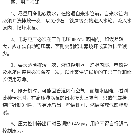
四、用户须知
1、尽量用净化软质水，在接通自来水管前，自来水管内
必须冲洗排放一次，以免砂石、铁屑等杂物进入水箱，流入水
泵内，损坏水泵。
2、电源电压必须在工作电压380V%范围内。如误差较
大，应加装自动稳压器，否则会引起电器烧坏或蒸汽排量减
少。
3、每天必须排污一次，液位控制器、炉胆内部、电热管
及水箱内每月必须保养一次，以此来保证锅炉的正常工作和延
长使用寿命。
4、刚开机时，可能因管道内有空气，而加水困难，碰到
此种情况时，在高压漩涡泵的出水接头上装有一只放气螺栓，
逆时针旋3-4圈，等有水冒出一些后即可，然后将放气螺栓旋
紧。
5、压力控制器出厂时已调好0.4Mpa，用户不得自行调高
控制压力。