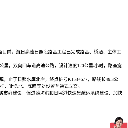
至目前，潍日高速日照段路基工程已完成路基、桥涵、主体工
公里，双向四车道高速公路，设计速度120公里/小时，路基宽
于日照水库北岸，终点桩号K153+677，路线长49.3公
、松柏、街头北、陈疃等处设置互通式立交。
城市群建设，促进潍坊港和日照港快速集疏运系统建设、加快