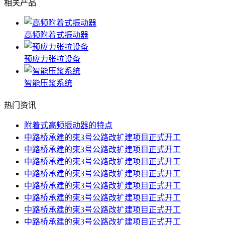
相关产品
高频附着式振动器
预应力张拉设备
智能压浆系统
热门资讯
附着式高频振动器的特点
中路桥承建的柬3号公路改扩建项目正式开工
中路桥承建的柬3号公路改扩建项目正式开工
中路桥承建的柬3号公路改扩建项目正式开工
中路桥承建的柬3号公路改扩建项目正式开工
中路桥承建的柬3号公路改扩建项目正式开工
中路桥承建的柬3号公路改扩建项目正式开工
中路桥承建的柬3号公路改扩建项目正式开工
中路桥承建的柬3号公路改扩建项目正式开工