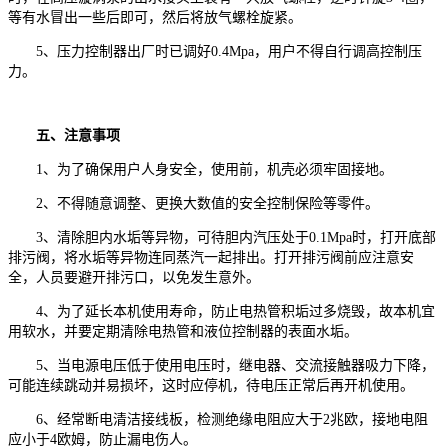
等有水冒出一些后即可，然后将放气螺栓旋紧。
5、压力控制器出厂时已调好0.4Mpa，用户不得自行调高控制压
力。
五、注意事项
1、为了确保用户人身安全，使用前，机壳必须牢固接地。
2、不得随意调整、更换大数值的安全控制保险等零件。
3、清除胆内水垢等异物，可待胆内汽压处于0.1Mpa时，打开底部
排污阀，将水垢等异物连同蒸汽一起排出。打开排污阀前应注意安
全，人员要避开排污口，以免发生意外。
4、为了延长本机使用寿命，防止电热管积垢过多烧毁，故本机宜
用软水，并要定期清除电热管和液位控制器的表面水垢。
5、当电源电压低于使用电压时，继电器、交流接触器吸力下降，
可能连续跳动并易损坏，这时应停机，待电压正常后再开机使用。
6、经常断电清洁接线板，检测绝缘电阻应大于2兆欧，接地电阻
应小于4欧姆，防止漏电伤人。