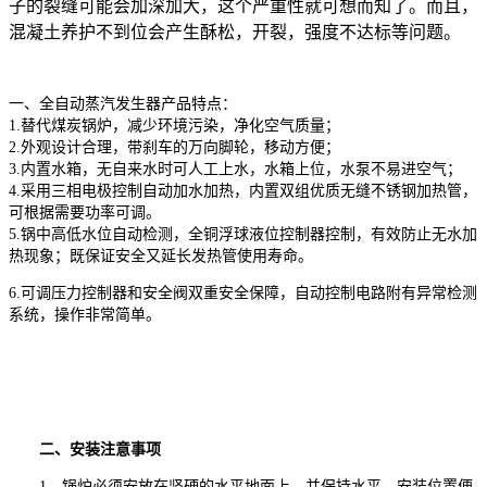
子的裂缝可能会加深加大，这个严重性就可想而知了。而且，
混凝土养护不到位会产生酥松，开裂，强度不达标等问题。
一、全自动蒸汽发生器产品特点：
1.替代煤炭锅炉，减少环境污染，净化空气质量；
2.外观设计合理，带刹车的万向脚轮，移动方便；
3.内置水箱，无自来水时可人工上水，水箱上位，水泵不易进空气；
4.采用三相电极控制自动加水加热，内置双组优质无缝不锈钢加热管，
可根据需要功率可调。
5.锅中高低水位自动检测，全铜浮球液位控制器控制，有效防止无水加
热现象；既保证安全又延长发热管使用寿命。
6.可调压力控制器和安全阀双重安全保障，自动控制电路附有异常检测
系统，操作非常简单。
二、安装注意事项
1、锅炉必须安放在坚硬的水平地面上，并保持水平，安装位置便