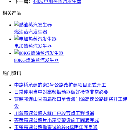
下一篇：
48kw电加热蒸汽发生器
相关产品
燃油蒸汽发生器
电加热蒸汽发生器
80KG燃油蒸汽发生器
热门资讯
中路桥承建的柬3号公路改扩建项目正式开工
日常使用当中对高频振动器做好检查非常必要
穿越祁连山甘肃扁都口至青海门源高速公路即将开工建
设
川藏高速公路入藏门户段节点工程贯通
枣菏高速公路片小箱梁架设施工圆满完成
玉楚高速公路勘察试验段B标明年底贯通