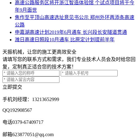
高速公路服务区将开浙江智造体验馆 个试点项目将于今
年9月面世
焦作至平顶山高速选址意见书公示 郑州外环再添条高速
公路
申嘉湖高速计划2019年6月通车 长兴段长安隧道贯通
潍日高速日照段10月通车 比原定计划提前半年
天振机械，让您的施工更高效安全
请填写您的联系方式和需求，我们专业技术人员会及时给您回
复，定制真正适合您的技术方案！
立即提交
手机
刘经理：13213652999
QQ
192908567
电话
0379-67409717
邮箱
623877051@qq.com