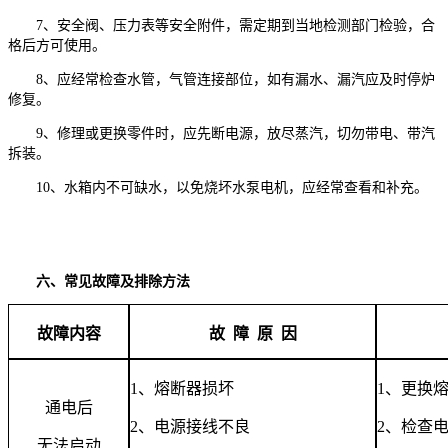
7、安全阀、压力表等安全附件，需定期到当地检测部门检验，合
格后方可使用。
8、应经常检查水管，气管连接部位，如有漏水、漏汽应及时停炉
修复。
9、修理或更换零件时，应先断电源，放尽蒸汽，切勿带电、带汽
拆装。
10、水箱内不可缺水，以免烧坏水泵电机，应经常查看和补充。
六、常见故障及排除方法
故障内容
故 障 原 因
1
、熔断器损坏
1
、更换
通电后
2
、电源接线不良
2
、检查
无法启动