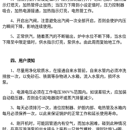
示灯熄灭，加热管停止加热；当压力下降到小设定值时，压力控制器
吸合，加热电源接通，加热指示灯亮，电热管工作。
4、开启出汽阀，注意避免出汽阀一次全部开启，否则会使炉内压
力瞬间下降，影响连续使用。
5、正常供汽，随着蒸汽的不断输出，炉中水位不断下降，当水位
下降至中限定值时，供水指示灯亮，泵供水。由此周而复始地工作。
四、用户须知
1、尽量用净化软质水，在接通自来水管前，自来水管内必须冲洗
排放一次，以免砂石、铁屑等杂物进入水箱，流入水泵内，损坏水
泵。
2、电源电压必须在工作电压380V%范围内。如误差较大，应加装
自动稳压器，否则会引起电器烧坏或蒸汽排量减少。
3、每天必须排污一次，液位控制器、炉胆内部、电热管及水箱内
每月必须保养一次，以此来保证锅炉的正常工作和延长使用寿命。
4、刚开机时，可能因管道内有空气，而加水困难，碰到此种情况
时，在高压漩涡泵的出水接头上装有一只放气螺栓，逆时针旋3-4圈，