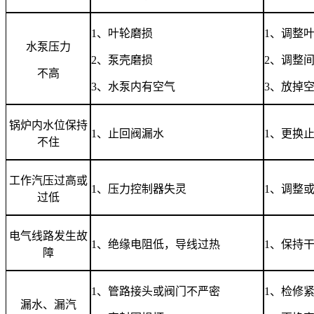
1
、叶轮磨损
1
、调整
水泵压力
2
、泵壳磨损
2
、调整
不高
3
、水泵内有空气
3
、放掉
锅炉内水位保持
1
、止回阀漏水
1
、更换
不住
工作汽压过高或
1
、压力控制器失灵
1
、调整
过低
电气线路发生故
1
、绝缘电阻低，导线过热
1
、保持
障
1
、管路接头或阀门不严密
1
、检修
漏水、漏汽