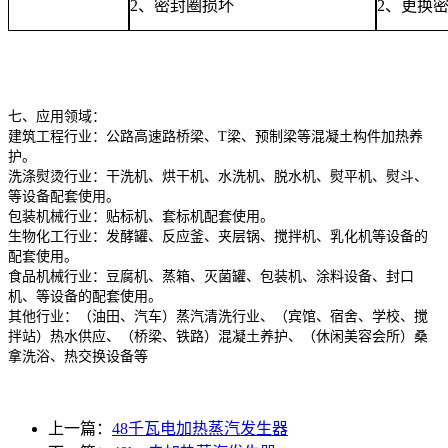
2
、密封圈损坏
2
、更换
七、应用领域：
建筑工程行业：公路高速路桥梁、T梁、预制梁等混凝土构件加热养
护。
洗涤熨烫行业：干洗机、烘干机、水洗机、脱水机、熨平机、熨斗、
等设备配套使用。
包装机械行业：贴标机、套标机配套使用。
生物化工行业：发酵罐、反应釜、夹层锅、搅拌机、乳化机等设备的
配套使用。
食品机械行业：豆腐机、蒸箱、灭菌罐、包装机、涂料设备、封口
机、等设备的配套使用。
其他行业：（油田、汽车）蒸汽清洗行业、（宾馆、宿舍、学校、搅
拌站）热水供应、（桥梁、铁路）混凝土养护、（休闲美容会所）桑
拿洗浴、热交换设备等
上一篇：
48千瓦电加热蒸汽发生器