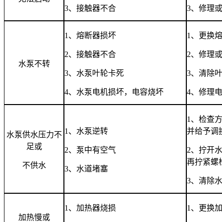
3
、接触器不合
3
、修理
1
、熔断器损坏
1
、更换
2
、接触器不合
2
、修理
水泵不转
3
、水泵叶轮卡死
3
、清除
4
、水泵电机损坏，电容烧坏
4
、修理
1
、检查
1
、水泵逆转
并给予调
水泵供水压力不
足或
2
、泵中有空气
2
、拧开
再拧紧螺
不供水
3
、水道堵塞
3
、清除
1
、加热器烧损
1
、更换
加热慢或