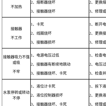
2
、熔断器烧坏
2
、更换
不加热
3
、接触器烧坏
3
、修理
1
、卡死
1
、断开
接触器
2
、线圈烧坏
2
、更换
不工作
3
、接触器损坏
3
、修理
1
、电源电压过低
1
、检查
接触器吸力不强
或吸
2
、接触器有断续地跳动
2
、电压
不牢
3
、接触器烧坏、卡死
3
、检查
1
、液位计卡死
1
、拆下
水泵停转或转动
2
、液位控制器损坏
2
、更换
不停
3
、接触器烧坏、卡死
3
、修理