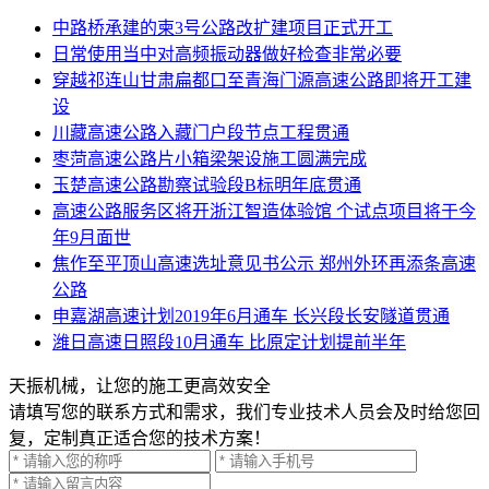
中路桥承建的柬3号公路改扩建项目正式开工
日常使用当中对高频振动器做好检查非常必要
穿越祁连山甘肃扁都口至青海门源高速公路即将开工建
设
川藏高速公路入藏门户段节点工程贯通
枣菏高速公路片小箱梁架设施工圆满完成
玉楚高速公路勘察试验段B标明年底贯通
高速公路服务区将开浙江智造体验馆 个试点项目将于今
年9月面世
焦作至平顶山高速选址意见书公示 郑州外环再添条高速
公路
申嘉湖高速计划2019年6月通车 长兴段长安隧道贯通
潍日高速日照段10月通车 比原定计划提前半年
天振机械，让您的施工更高效安全
请填写您的联系方式和需求，我们专业技术人员会及时给您回
复，定制真正适合您的技术方案！