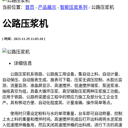
当前位置：
首页
-
产品展示
-
智能压浆系列
- 公路压浆机
公路压浆机
[ 时间：2023-11-29 11:05:18 ]
详细信息
公路压浆机系铁路、公路施工用设备，集自动上料、自动计量、
自动保压、自动报表生成、报表可下载、压浆无调压控制、水胶比监
测、流量监测、液晶屏显示、高速搅拌、低速搅拌储浆、泵送浆液、
抽吸真空为组，具备大循环压浆、真空辅助压浆两种压浆施工功能。
应用于铁路、公路桥梁建设工程中的预应力施工及部分化工企业生
产。具有移动方便、自动化程度高、计量准确、操作简单等点。
使用时只需设定粉料与水的单项重量，台车即可自动称量、控制
上水上料的重量和搅拌时间。高速搅拌完成后打开出料阀将水泥浆放
入低速搅拌桶备用，然后关闭高速搅拌桶的出料阀，进行下次的高速