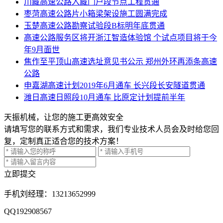
川藏高速公路入藏门户段节点工程贯通
枣菏高速公路片小箱梁架设施工圆满完成
玉楚高速公路勘察试验段B标明年底贯通
高速公路服务区将开浙江智造体验馆 个试点项目将于今
年9月面世
焦作至平顶山高速选址意见书公示 郑州外环再添条高速
公路
申嘉湖高速计划2019年6月通车 长兴段长安隧道贯通
潍日高速日照段10月通车 比原定计划提前半年
天振机械，让您的施工更高效安全
请填写您的联系方式和需求，我们专业技术人员会及时给您回
复，定制真正适合您的技术方案！
立即提交
手机
刘经理：13213652999
QQ
192908567