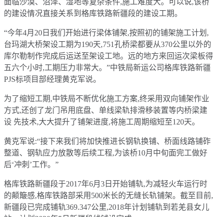
面临沙漠、沼泽、湿地等复杂条件,施工难度大。可以说,该桥
的建设情况直接关系到格库铁路新疆段的建设工期。
“今年4月20日我们开始进行梁体铺架,按照初的铺架施工计划,
台玛湖大桥架设工期为190天,751孔桥梁都要从370公里以外的
库尔勒制作完成后运送至架设工地。远的地方来回运次梁板得
五六个小时,工期压力非常大。”中铁局新运公司格库铁路新疆
PJS标项目部经理黄克军说。
为了缩短工期,中铁局不断优化施工方案,终采用双向铺架作业
方式,还创了龙门吊用底盘、单线梁轨排滑移装置等内桥梁建
设 先技术,大大提升了铺架进度,将施工周期缩短至120天。
黄克军说:“接下来我们将加快推进长钢轨换铺、桥面线路铺砟
整道、钢轨应力放散等后续工程,为该桥10月中旬面完工做好
后‘冲刺’工作。”
格库铁路新疆段于2017年6月3日开始铺轨,为减轻火车运行时
的颠簸感,格库铁路部采用500米长的无缝长轨铺架。截至目前,
新疆段已完成铺轨369.347公里,2018年计划铺轨到若羌县女儿