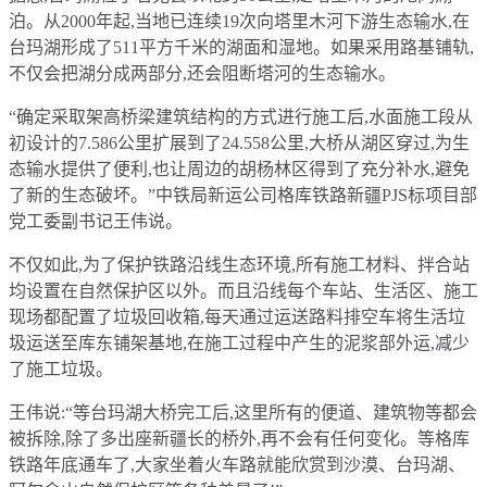
泊。从2000年起,当地已连续19次向塔里木河下游生态输水,在
台玛湖形成了511平方千米的湖面和湿地。如果采用路基铺轨,
不仅会把湖分成两部分,还会阻断塔河的生态输水。
“确定采取架高桥梁建筑结构的方式进行施工后,水面施工段从
初设计的7.586公里扩展到了24.558公里,大桥从湖区穿过,为生
态输水提供了便利,也让周边的胡杨林区得到了充分补水,避免
了新的生态破坏。”中铁局新运公司格库铁路新疆PJS标项目部
党工委副书记王伟说。
不仅如此,为了保护铁路沿线生态环境,所有施工材料、拌合站
均设置在自然保护区以外。而且沿线每个车站、生活区、施工
现场都配置了垃圾回收箱,每天通过运送路料排空车将生活垃
圾运送至库东铺架基地,在施工过程中产生的泥浆部外运,减少
了施工垃圾。
王伟说:“等台玛湖大桥完工后,这里所有的便道、建筑物等都会
被拆除,除了多出座新疆长的桥外,再不会有任何变化。等格库
铁路年底通车了,大家坐着火车路就能欣赏到沙漠、台玛湖、