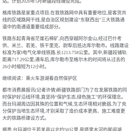
站。计划2020年5月新疆段线铺设完成。
格库铁路是家重点项目,在我铁路网中具有重要地位,是客货共
线的区域路网干线,是自治区规划建设“东联西出”三大铁路通
道中的南通道重要组成部分。
铁路东起青海省茫崖石棉矿,向西穿越阿尔金山,经过巴什考
供、米兰、若羌、铁干里克、尉犁后抵达库尔勒市。线路建设
标准为家I电气化单线铁路,长1213.758公里。其中,新疆段铺轨
距离717.29公里,通车后,库尔勒市至格尔木的时间将从过去的
26小时缩短为12小时。
继续阅读：乘火车游湖看自然保护区
都市消费晨报讯(记者许倩)新疆铁路部门为了在发展铁路的同
时保护好沿线环境,直坚持“保护生态,绿色施工”的环保理念。
而台玛湖周边因其殊的位置和气候,生态环境相对脆弱,为了充
分保护当地生态环境,才别采取了造价成本更高、施工难度更
大的铁路桥建设方式。
据悉,台玛湖位于若羌县以北约50公里,是塔里木河的尾闾湖