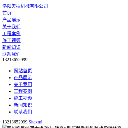
洛阳天振机械有限公司
首页
产品展示
关于我们
工程案例
施工视频
新闻知识
联系我们
13213652999
网站首页
产品展示
关于我们
工程案例
施工视频
新闻知识
联系我们
13213652999
Sitexml