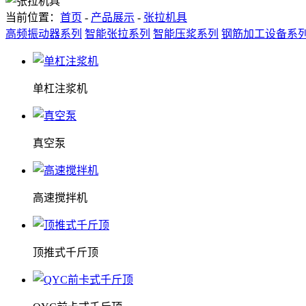
当前位置：
首页
-
产品展示
-
张拉机具
高频振动器系列
智能张拉系列
智能压浆系列
钢筋加工设备系
单杠注浆机
真空泵
高速搅拌机
顶推式千斤顶