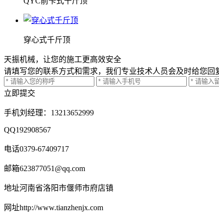
QYC前卡式千斤顶
穿心式千斤顶
天振机械，让您的施工更高效安全
请填写您的联系方式和需求，我们专业技术人员会及时给您回
立即提交
手机
刘经理：13213652999
QQ
192908567
电话
0379-67409717
邮箱
623877051@qq.com
地址
河南省洛阳市偃师市府店镇
网址
http://www.tianzhenjx.com