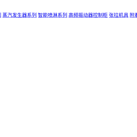
列
蒸汽发生器系列
智能喷淋系列
高频振动器控制柜
张拉机具
附