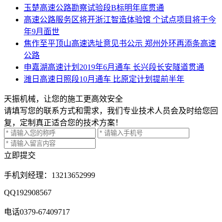
玉楚高速公路勘察试验段B标明年底贯通
高速公路服务区将开浙江智造体验馆 个试点项目将于今
年9月面世
焦作至平顶山高速选址意见书公示 郑州外环再添条高速
公路
申嘉湖高速计划2019年6月通车 长兴段长安隧道贯通
潍日高速日照段10月通车 比原定计划提前半年
天振机械，让您的施工更高效安全
请填写您的联系方式和需求，我们专业技术人员会及时给您回
复，定制真正适合您的技术方案！
立即提交
手机
刘经理：13213652999
QQ
192908567
电话
0379-67409717