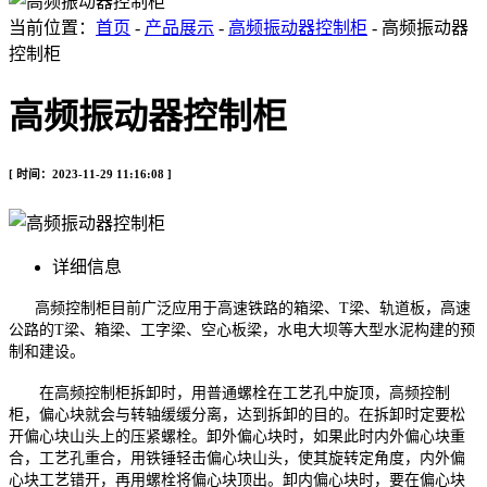
当前位置：
首页
-
产品展示
-
高频振动器控制柜
- 高频振动器
控制柜
高频振动器控制柜
[ 时间：2023-11-29 11:16:08 ]
详细信息
高频控制柜目前广泛应用于高速铁路的箱梁、T梁、轨道板，高速
公路的T梁、箱梁、工字梁、空心板梁，水电大坝等大型水泥构建的预
制和建设。
在高频控制柜拆卸时，用普通螺栓在工艺孔中旋顶，高频控制
柜，偏心块就会与转轴缓缓分离，达到拆卸的目的。在拆卸时定要松
开偏心块山头上的压紧螺栓。卸外偏心块时，如果此时内外偏心块重
合，工艺孔重合，用铁锤轻击偏心块山头，使其旋转定角度，内外偏
心块工艺错开，再用螺栓将偏心块顶出。卸内偏心块时，要在偏心块