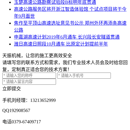
玉楚高速公路勘察试验段B标明年底贯通
高速公路服务区将开浙江智造体验馆 个试点项目将于今
年9月面世
焦作至平顶山高速选址意见书公示 郑州外环再添条高速
公路
申嘉湖高速计划2019年6月通车 长兴段长安隧道贯通
潍日高速日照段10月通车 比原定计划提前半年
天振机械，让您的施工更高效安全
请填写您的联系方式和需求，我们专业技术人员会及时给您回
复，定制真正适合您的技术方案！
立即提交
手机
刘经理：13213652999
QQ
192908567
电话
0379-67409717