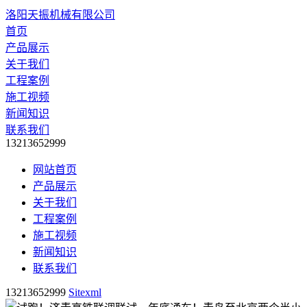
洛阳天振机械有限公司
首页
产品展示
关于我们
工程案例
施工视频
新闻知识
联系我们
13213652999
网站首页
产品展示
关于我们
工程案例
施工视频
新闻知识
联系我们
13213652999
Sitexml