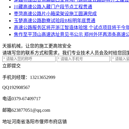
川藏高速公路入藏门户段节点工程贯通
枣菏高速公路片小箱梁架设施工圆满完成
玉楚高速公路勘察试验段B标明年底贯通
高速公路服务区将开浙江智造体验馆 个试点项目将于今年
焦作至平顶山高速选址意见书公示 郑州外环再添条高速
天振机械，让您的施工更高效安全
请填写您的联系方式和需求，我们专业技术人员会及时给您回
立即提交
手机
刘经理：13213652999
QQ
192908567
电话
0379-67409717
邮箱
623877051@qq.com
地址
河南省洛阳市偃师市府店镇