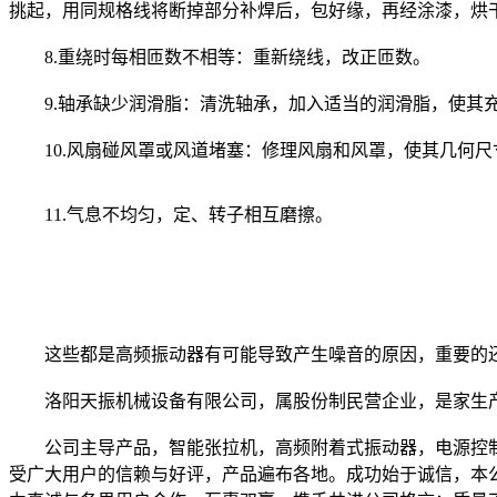
挑起，用同规格线将断掉部分补焊后，包好缘，再经涂漆，烘
8.重绕时每相匝数不相等：重新绕线，改正匝数。
9.轴承缺少润滑脂：清洗轴承，加入适当的润滑脂，使其充满轴
10.风扇碰风罩或风道堵塞：修理风扇和风罩，使其几何尺
11.气息不均匀，定、转子相互磨擦。
这些都是高频振动器有可能导致产生噪音的原因，重要的还
洛阳天振机械设备有限公司，属股份制民营企业，是家生产
公司主导产品，智能张拉机，高频附着式振动器，电源控制
受广大用户的信赖与好评，产品遍布各地。成功始于诚信，本公