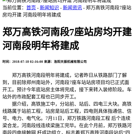
当前位置：
首页
-
新闻知识
-
新闻资讯
- 郑万高铁河南段7座站
房均开建 河南段明年将建成
郑万高铁河南段7座站房均开建
河南段明年将建成
时间：2018-07-18 02:16:00
来源：洛阳天振机械有限公司
郑万高铁河南段明年将建成，记者昨日从铁路部门了解
到，目前除郑州南站外，河南段7座车站站房项目均已正式面
开工。预计今年底站房主体将完成，接下来转入装修阶段。车
站外的市政配套工程也已同步开工。
据介绍，高铁施工中，分站前、站后、四电三大块。高铁
线路属于站前工程，站房是站后工程，四电则具体指通信、信
号、电力、电气化。7月11日，郑万铁路河南段工程 后个连续
梁合龙，河南段线连续梁施工完毕。在此个月前，郑万铁路河
南段四电接触网 杆成功组立，标志着郑万高铁河南段站后“四